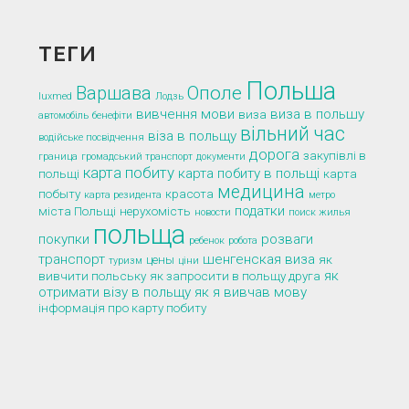
ТЕГИ
Польша
Варшава
Ополе
luxmed
Лодзь
вивчення мови
виза в польшу
виза
автомобіль
бенефіти
вільний час
віза в польщу
водійське посвідчення
дорога
закупівлі в
граница
громадський транспорт
документи
карта побиту
карта побиту в польщі
польщі
карта
медицина
побыту
красота
карта резидента
метро
податки
міста Польщі
нерухомість
новости
поиск жилья
польща
покупки
розваги
ребенок
робота
транспорт
шенгенская виза
цены
як
туризм
ціни
як
вивчити польську
як запросити в польщу друга
отримати візу в польщу
як я вивчав мову
інформація про карту побиту