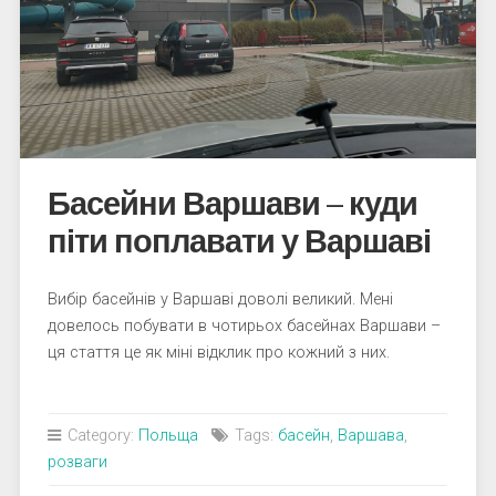
Басейни Варшави – куди
піти поплавати у Варшаві
Вибір басейнів у Варшаві доволі великий. Мені
довелось побувати в чотирьох басейнах Варшави –
ця стаття це як міні відклик про кожний з них.
Category:
Польща
Tags:
басейн
,
Варшава
,
розваги