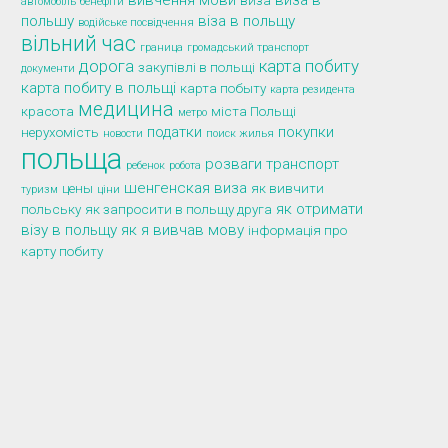
вивчення мови
виза в
виза
автомобіль
бенефіти
польшу
віза в польщу
водійське посвідчення
вільний час
граница
громадський транспорт
дорога
карта побиту
закупівлі в польщі
документи
карта побиту в польщі
карта побыту
карта резидента
медицина
красота
міста Польщі
метро
податки
покупки
нерухомість
новости
поиск жилья
польща
розваги
транспорт
ребенок
робота
шенгенская виза
цены
як вивчити
туризм
ціни
як отримати
польську
як запросити в польщу друга
візу в польщу
як я вивчав мову
інформація про
карту побиту