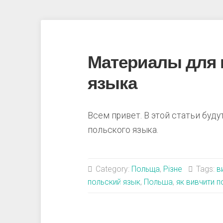
Материалы для 
языка
Всем привет. В этой статьи буд
польского языка.
Category:
Польща
,
Різне
Tags:
в
польский язык
,
Польша
,
як вивчити п