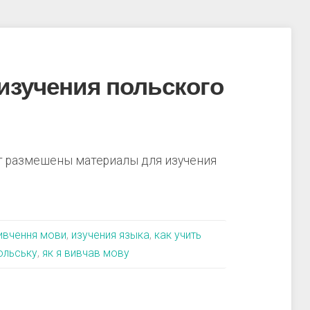
изучения польского
ут размешены материалы для изучения
ивчення мови
,
изучения языка
,
как учить
ольську
,
як я вивчав мову