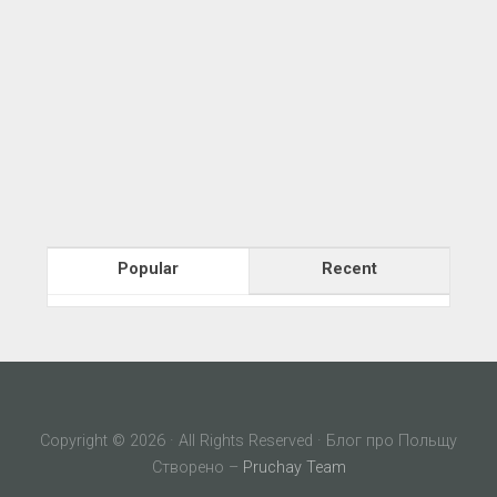
Popular
Recent
Copyright © 2026 · All Rights Reserved · Блог про Польщу
Створено –
Pruchay Team