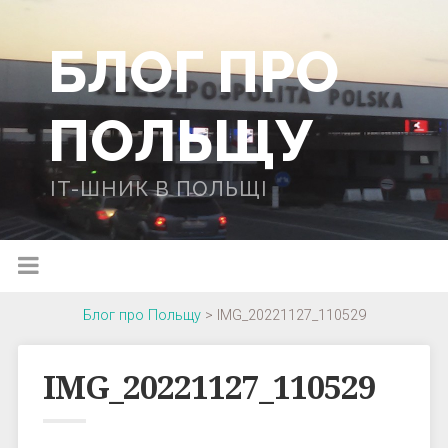
БЛОГ ПРО
ПОЛЬЩУ
IT-ШНИК В ПОЛЬЩІ
Блог про Польщу
>
IMG_20221127_110529
IMG_20221127_110529