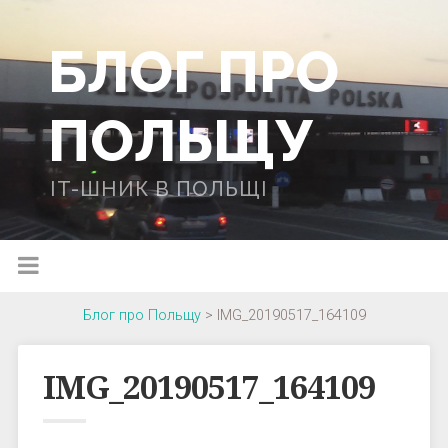
БЛОГ ПРО
ПОЛЬЩУ
IT-ШНИК В ПОЛЬЩІ
Блог про Польщу
>
IMG_20190517_164109
IMG_20190517_164109