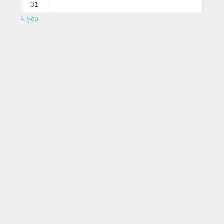
31
« Бер