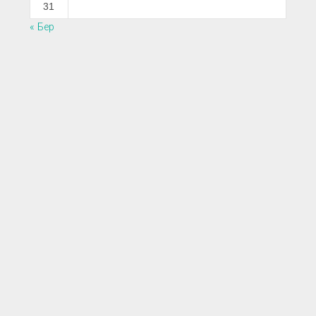
31
« Бер