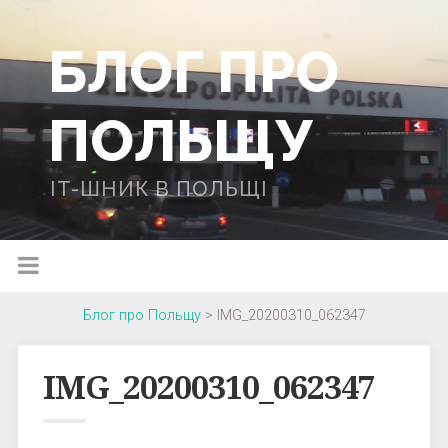
БЛОГ ПРО
ПОЛЬЩУ
IT-ШНИК В ПОЛЬЩІ
Блог про Польщу
>
IMG_20200310_062347
IMG_20200310_062347