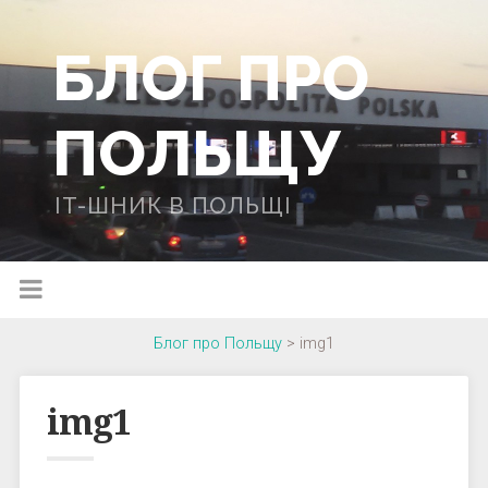
БЛОГ ПРО
ПОЛЬЩУ
IT-ШНИК В ПОЛЬЩІ
Блог про Польщу
>
img1
img1