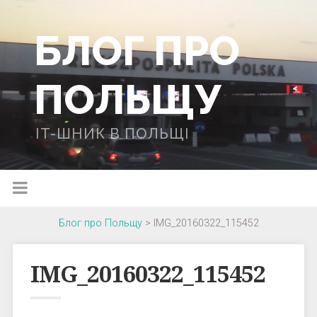
БЛОГ ПРО
ПОЛЬЩУ
IT-ШНИК В ПОЛЬЩІ
Блог про Польщу
>
IMG_20160322_115452
IMG_20160322_115452