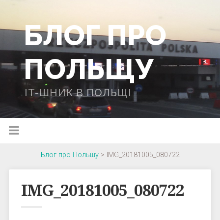
БЛОГ ПРО
ПОЛЬЩУ
IT-ШНИК В ПОЛЬЩІ
Блог про Польщу
>
IMG_20181005_080722
IMG_20181005_080722