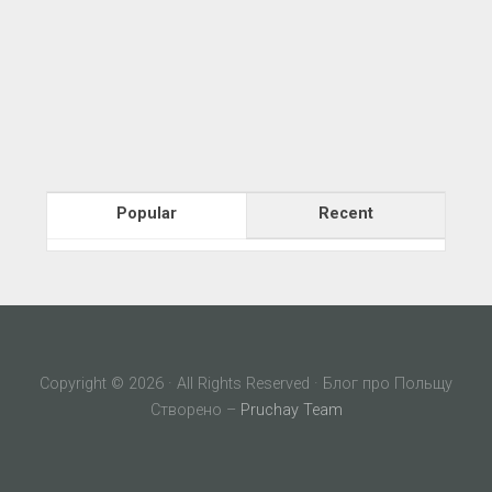
Popular
Recent
Copyright © 2026 · All Rights Reserved · Блог про Польщу
Створено –
Pruchay Team