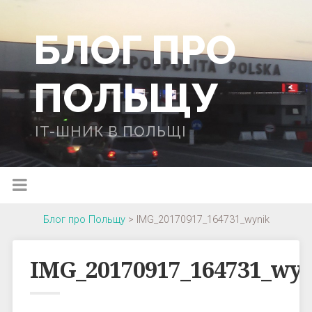
БЛОГ ПРО
ПОЛЬЩУ
IT-ШНИК В ПОЛЬЩІ
Блог про Польщу
>
IMG_20170917_164731_wynik
IMG_20170917_164731_wy