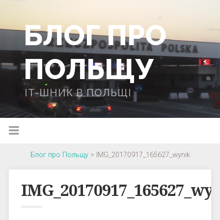
БЛОГ ПРО
ПОЛЬЩУ
IT-ШНИК В ПОЛЬЩІ
Блог про Польщу
>
IMG_20170917_165627_wynik
IMG_20170917_165627_wy