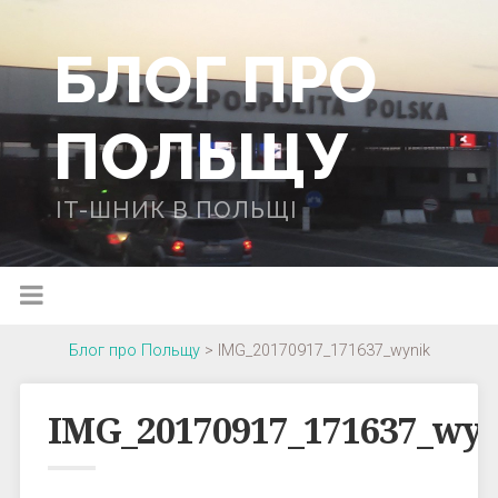
БЛОГ ПРО
ПОЛЬЩУ
IT-ШНИК В ПОЛЬЩІ
Блог про Польщу
>
IMG_20170917_171637_wynik
IMG_20170917_171637_wy