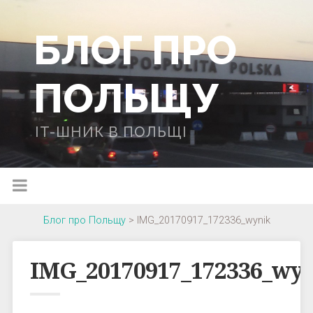
БЛОГ ПРО
ПОЛЬЩУ
IT-ШНИК В ПОЛЬЩІ
Блог про Польщу
>
IMG_20170917_172336_wynik
IMG_20170917_172336_wy