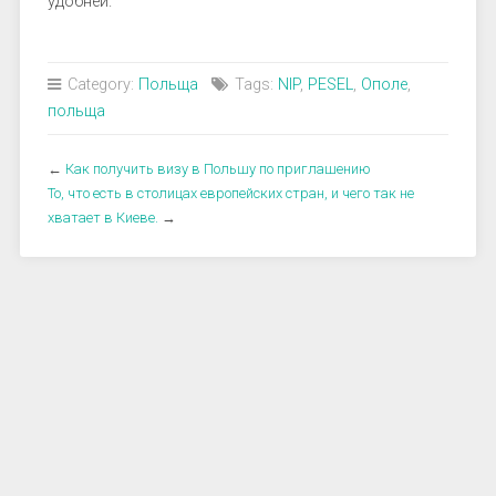
удобней.
Category:
Польща
Tags:
NIP
,
PESEL
,
Ополе
,
польща
←
Как получить визу в Польшу по приглашению
То, что есть в столицах европейских стран, и чего так не
хватает в Киеве.
→