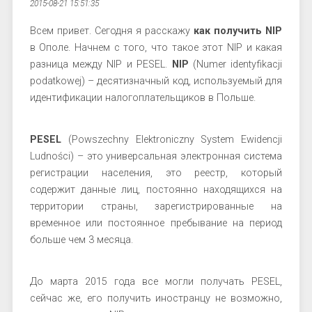
2015-08-21 15:51:35
Всем привет. Сегодня я расскажу
как получить NIP
в Ополе. Начнем с того, что такое этот NIP и какая
разница между NIP и PESEL.
NIP
(Numer identyfikacji
podatkowej)
– десятизначный код, используемый для
идентификации налогоплательщиков в Польше.
PESEL
(Powszechny Elektroniczny System Ewidencji
Ludności) – это универсальная электронная система
регистрации населения, это реестр, который
содержит данные лиц, постоянно находящихся на
территории страны, зарегистрированные на
временное или постоянное пребывание на период
больше чем 3 месяца.
До марта 2015 года все могли получать PESEL,
сейчас же, его получить иностранцу не возможно,