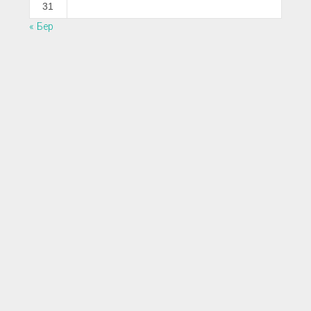
31
« Бер