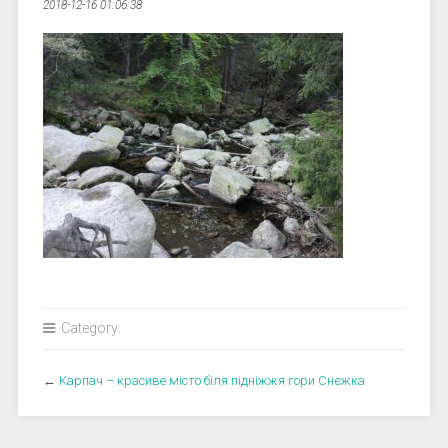
2018-12-16 01:06:38
Category:
←
Карпач – красиве місто біля підніжжя гори Снєжка