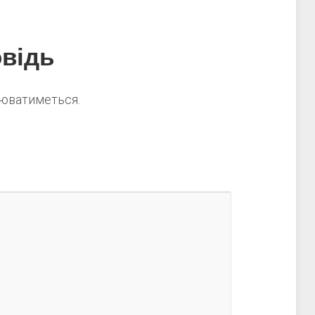
відь
нюватиметься.