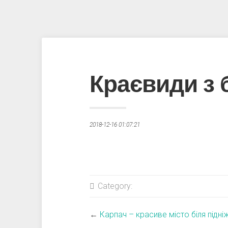
Краєвиди з 
2018-12-16 01:07:21
Category:
←
Карпач – красиве місто біля підн