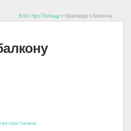
Блог про Польщу
>
Краєвиди з балкону
балкону
іжжя гори Снєжка