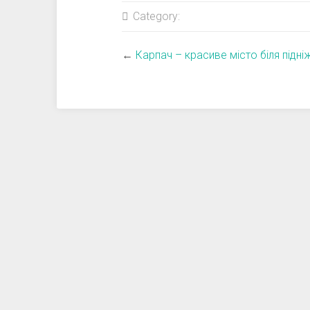
Category:
←
Карпач – красиве місто біля підн