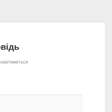
відь
нюватиметься.