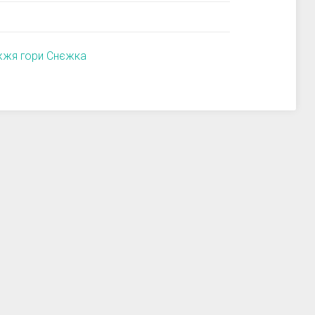
іжжя гори Снєжка