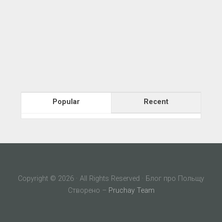
Popular
Recent
Copyright © 2026 · All Rights Reserved · Блог про Польщу
Створено –
Pruchay Team