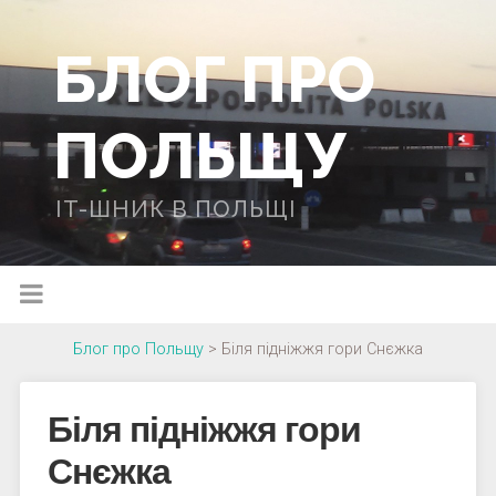
БЛОГ ПРО
ПОЛЬЩУ
IT-ШНИК В ПОЛЬЩІ
Блог про Польщу
>
Біля підніжжя гори Снєжка
Біля підніжжя гори
Снєжка