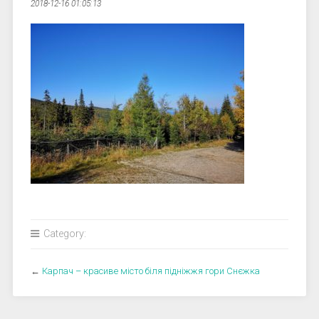
2018-12-16 01:05:13
Category:
←
Карпач – красиве місто біля підніжжя гори Снєжка