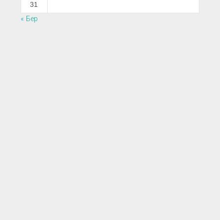
31
« Бер