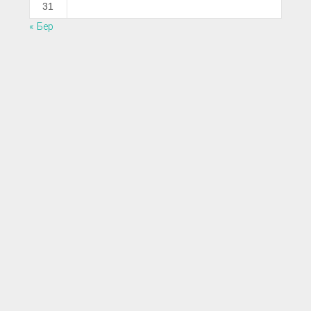
31
« Бер