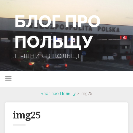
БЛОГ ПРО
ПОЛЬЩУ
IT-ШНИК В ПОЛЬЩІ
Блог про Польщу
>
img25
img25