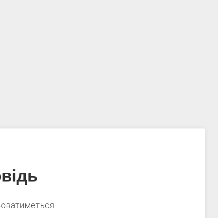
відь
нюватиметься.