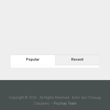
Popular
Recent
Copyright © 2026 · All Rights Reserved · Блог про Польщу
Створено –
Pruchay Team