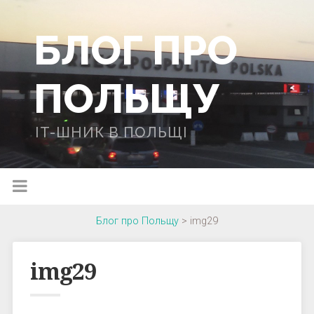
БЛОГ ПРО
ПОЛЬЩУ
IT-ШНИК В ПОЛЬЩІ
Блог про Польщу
>
img29
img29