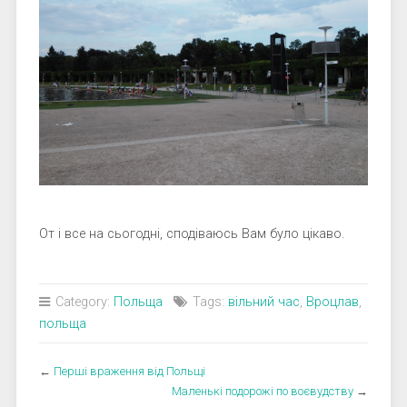
От і все на сьогодні, сподіваюсь Вам було цікаво.
Category:
Польща
Tags:
вільний час
,
Вроцлав
,
польща
←
Перші враження від Польщі
Маленькі подорожі по воєвудству
→