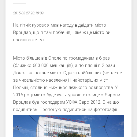
2015-03-27 23:19:09
На літніх курсах я мав нагоду відвідати місто
Вроцлав, що я там побачив, і яке ж це місто ви
прочитаєте тут.
Місто більше від Ополе по громадянам в 6 раз
(близько 600 000 мешканців), а по площі в 3 рази.
Доволі не погане місто. Одне з найбільших (четверте
за чисельністю населення) і найстаріших міст
Польщі, столиця Нижньосілезького воєводства. У
2016 році місто буде культурною столицею Європи.
Вроцлав був господарем УЄФА Євро 2012. Є на що
подивитись. Пропоную подивитись на фотографії.