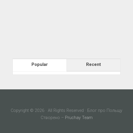
Popular
Recent
Copyright © 2026 · All Rights Reserved · Блог про Польщу
Створено –
Pruchay Team