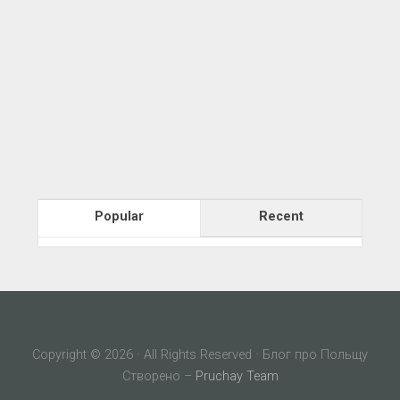
Popular
Recent
Copyright © 2026 · All Rights Reserved · Блог про Польщу
Створено –
Pruchay Team