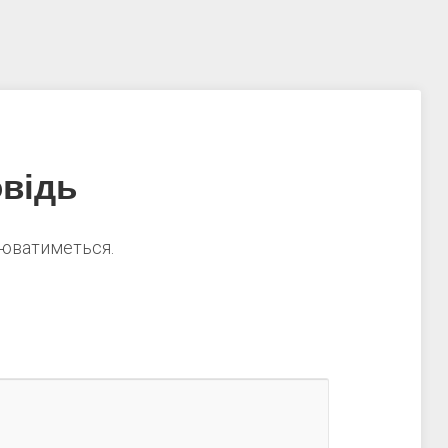
відь
нюватиметься.