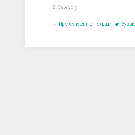
Category:
←
Про бенефіти в Польщі – які бува