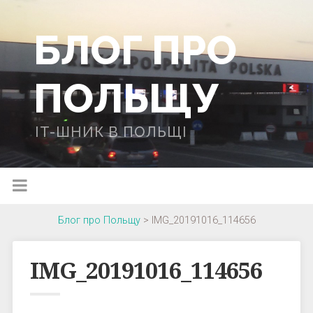
БЛОГ ПРО
ПОЛЬЩУ
IT-ШНИК В ПОЛЬЩІ
Блог про Польщу
>
IMG_20191016_114656
IMG_20191016_114656