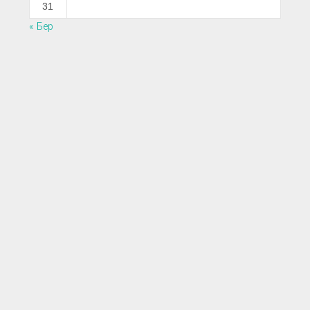
31
« Бер