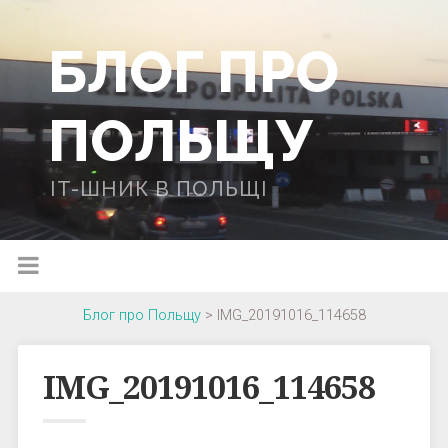
БЛОГ ПРО
ПОЛЬЩУ
IT-ШНИК В ПОЛЬЩІ
Блог про Польщу
>
IMG_20191016_114658
IMG_20191016_114658