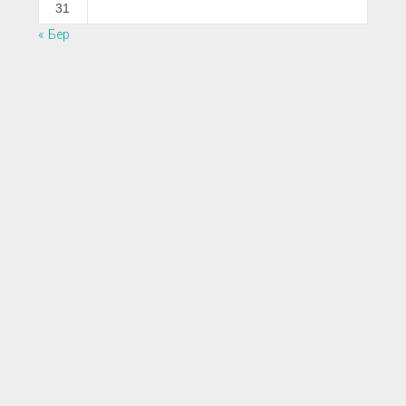
31
« Бер