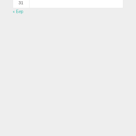
31
« Бер