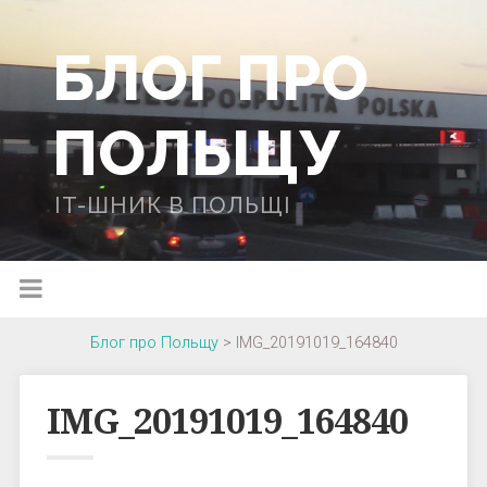
БЛОГ ПРО
ПОЛЬЩУ
IT-ШНИК В ПОЛЬЩІ
Блог про Польщу
>
IMG_20191019_164840
IMG_20191019_164840