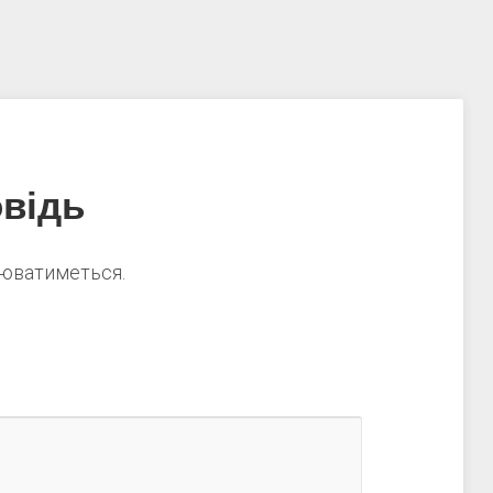
відь
нюватиметься.