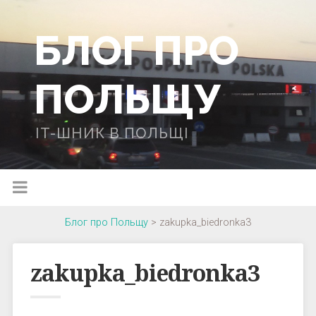
БЛОГ ПРО
ПОЛЬЩУ
IT-ШНИК В ПОЛЬЩІ
Блог про Польщу
>
zakupka_biedronka3
zakupka_biedronka3