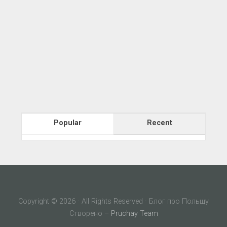
Popular
Recent
Copyright © 2026 · All Rights Reserved · Блог про Польщу
Створено –
Pruchay Team