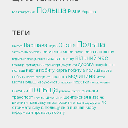
Польща
Різне
Україна
Без конкретики
ТЕГИ
Польша
Варшава
Ополе
luxmed
Лодзь
вивчення мови
виза в польшу
виза
автомобіль
бенефіти
вільний час
віза в польщу
водійське посвідчення
дорога
закупівлі в
граница
громадський транспорт
документи
карта побиту
карта побиту в польщі
польщі
карта
медицина
побыту
красота
карта резидента
метро
податки
міста Польщі
нерухомість
новости
поиск жилья
польща
покупки
розваги
ребенок
робота
транспорт
шенгенская виза
цены
як
туризм
ціни
як
вивчити польську
як запросити в польщу друга
отримати візу в польщу
як я вивчав мову
інформація про карту побиту