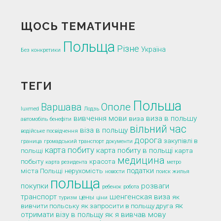
ЩОСЬ ТЕМАТИЧНЕ
Польща
Різне
Україна
Без конкретики
ТЕГИ
Польша
Варшава
Ополе
luxmed
Лодзь
вивчення мови
виза в польшу
виза
автомобіль
бенефіти
вільний час
віза в польщу
водійське посвідчення
дорога
закупівлі в
граница
громадський транспорт
документи
карта побиту
карта побиту в польщі
польщі
карта
медицина
побыту
красота
карта резидента
метро
податки
міста Польщі
нерухомість
новости
поиск жилья
польща
покупки
розваги
ребенок
робота
транспорт
шенгенская виза
цены
як
туризм
ціни
як
вивчити польську
як запросити в польщу друга
отримати візу в польщу
як я вивчав мову