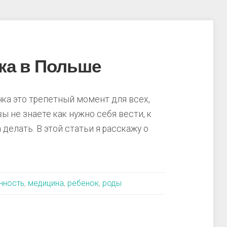
ка в Польше
ка это трепетный момент для всех,
вы не знаете как нужно себя вести, к
 делать. В этой статьи я расскажу о
нность
,
медицина
,
ребенок
,
роды