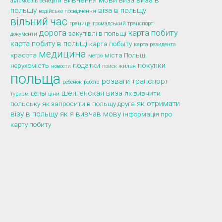
вивчення мови
виза в
виза
автомобіль
бенефіти
польшу
віза в польщу
водійське посвідчення
вільний час
граница
громадський транспорт
дорога
карта побиту
закупівлі в польщі
документи
карта побиту в польщі
карта побыту
карта резидента
медицина
красота
міста Польщі
метро
податки
покупки
нерухомість
новости
поиск жилья
польща
розваги
транспорт
ребенок
робота
шенгенская виза
цены
як вивчити
туризм
ціни
як отримати
польську
як запросити в польщу друга
візу в польщу
як я вивчав мову
інформація про
карту побиту