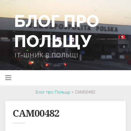
БЛОГ ПРО
ПОЛЬЩУ
IT-ШНИК В ПОЛЬЩІ
Блог про Польщу
>
CAM00482
CAM00482