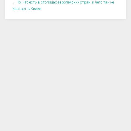
←
То, что есть в столицах европейских стран, и чего так не
хватает в Киеве.