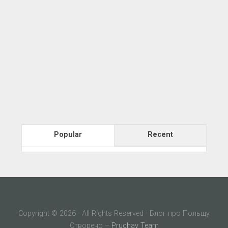
Popular
Recent
Copyright © 2026 · All Rights Reserved · Блог про Польщу
Створено –
Pruchay Team