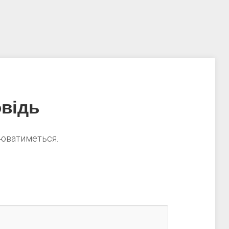
відь
нюватиметься.