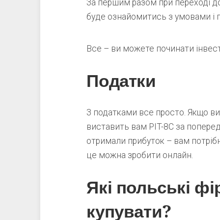
За першим разом при переході до
буде ознайомитись з умовами і п
Все – ви можете починати інвес
Податки
З податками все просто. Якщо ви 
виставить вам PIT-8C за поперед
отримали прибуток – вам потрібн
це можна зробити онлайн.
Які польські фі
купувати?