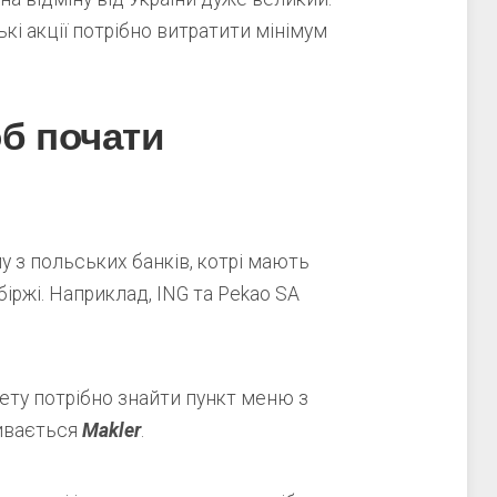
кі акції потрібно витратити мінімум
б почати
 з польських банків, котрі мають
біржі. Наприклад, ING та Pekao SA
ету потрібно знайти пункт меню з
зивається
Makler
.