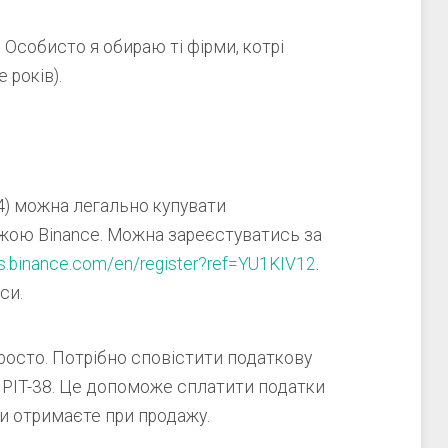
й. Особисто я обираю ті фірми, котрі
 років).
4) можна легально купувати
жою Binance. Можна зареєстуватись за
ts.binance.com/en/register?ref=YU1KIV12
.
си.
росто. Потрібно сповістити податкову
в PIT-38. Це допоможе сплатити податки
 ви отримаєте при продажу.