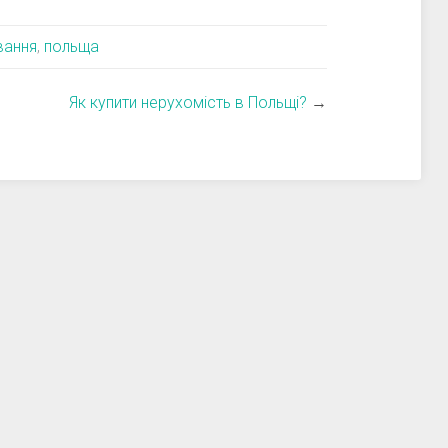
вання
,
польща
Як купити нерухомість в Польщі?
→