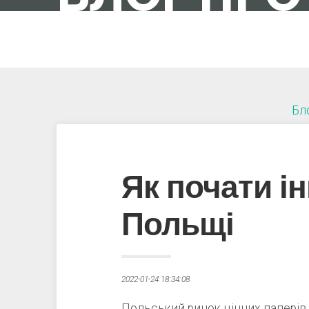
IT-ШНИК В ПОЛЬЩІ
Бл
Як почати і
Польщі
2022-01-24 18:34:08
Польський ринок цінних паперів 