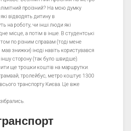
злімітний проїзний? На мою думку
 які відводять дитину в
ть на роботу, чи інші люди які
не місце, а потім в інше. В студентські
стом по різним справам (тоді мене
і мав знижки) іноді навіть користувався
іншу сторону (так було швидше).
ити ще трошки коштів на маршрутки.
, трамвай, тролейбус, метро коштує 1300
 всього транспорту Києва. Це вже
зібрались.
транспорт