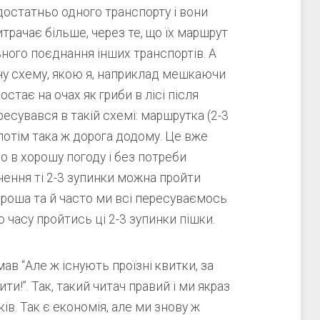
 достатньо одного транспорту і вони
итрачає більше, через те, що їх маршрут
ного поєднання інших транспортів. А
у схему, якою я, наприклад мешкаючи
остає на очах як гриби в лісі після
есувався в такій схемі: маршрутка (2-3
 потім така ж дорога додому. Це вже
но в хорошу погоду і без потреби
ення ті 2-3 зупинки можна пройти
ороша та й часто ми всі пересуваємось
о часу пройтись ці 2-3 зупинки пішки.
ав “Але ж існують проїзні квитки, за
!”. Так, такий читач правий і ми якраз
ів. Так є економія, але ми знову ж