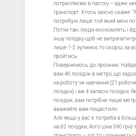
потрапляємо в пастку – адже не
транспорт. Хтось звісно скаже: “
потребую лише той який мені по
Потім такі люди економлять і й
іншу поїздку щоб не витрачати гр
лише 1-2 зупинки, то скоріш за в
пройтись.
Повернемось до проїзних. Найде
вам 46 поїздок в метро, що задо
на роботу чи навчання (21 робочи
поїздки) і аж 4 запасні поїздки. 
поїздок, вам потрібне лише метро
вважайте вам пощастило.
Але якщо у вас є потреба в більш
на 62 поїздки, його ціна 390 грн) 
транспорту – тут то і починаєтьс