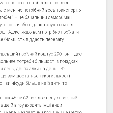
має проїзного на абсолютно весь
Але мені не потрібний весь транспорт, я
трібен” – це банальний самообман.
дуть пішки або підлаштовуються під
оші. Адже, якщо вам потрібно проїхати
се більшість віддасть перевагу
шевший проїзний коштує 290 грн – дає
вольняє потреби більшості в поїздках
й день, дві поїздки на день = 42
Якщо вам достатньо такої кількості
 і ви нікуди більше не їздити, то
е ніж 46 чи 62 поїздок (існує проїзний
та ще й в гру входять інші види
я цікаве. Безлімітний проїзний на метро