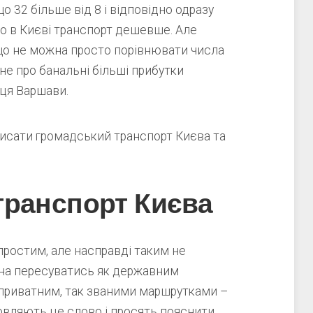
о 32 більше від 8 і відповідно одразу
о в Києві транспорт дешевше. Але
 що не можна просто порівнювати числа
 не про банальні більші прибутки
ця Варшави.
писати громадський транспорт Києва та
транспорт Києва
ростим, але насправді таким не
на пересуватись як державним
 приватним, так званими маршрутками –
овляють це слово і просять пояснити