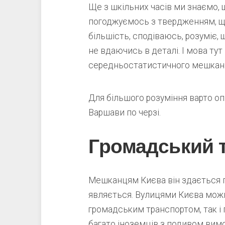
Ще з шкільних часів ми знаємо, щ
погоджуємось з твердженням, щ
більшість, сподіваюсь, розуміє,
не вдаючись в деталі. І мова тут
середньостатистичного мешкан
Для більшого розуміння варто о
Варшави по черзі.
Громадський 
Мешканцям Києва він здається п
являється. Вулицями Києва мож
громадським транспортом, так і
багато іноземців з подивом вим