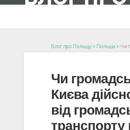
IT-ШНИК В ПОЛЬЩІ
Блог про Польщу
>
Польща
>
Чи 
Чи громадсь
Києва дійс
від громадс
транспорту 