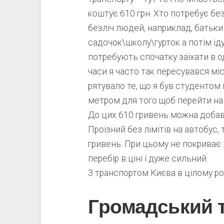
коштує 610 грн. Хто потребує бе
безліч людей, наприклад, батьки
садочок\школу\гурток а потім їду
потребують спочатку заїхати в од
часи я часто так пересувався мі
рятувало те, що я був студентом 
метром для того щоб перейти на 
До цих 610 гривень можна добав
Проїзний без лімітів на автобус
гривень. При цьому не покриває
перебір в ціні і дуже сильний.
З транспортом Києва в цілому ро
Громадський 