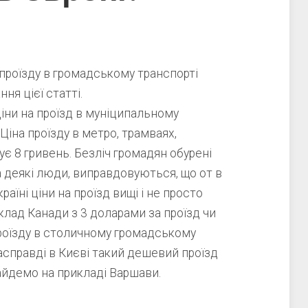
проїзду в громадському транспорті
ня цієї статті.
ціни на проїзд в муніципальному
Ціна проїзду в метро, трамваях,
є 8 гривень. Безліч громадян обурені
а деякі люди, виправдовуються, що от в
країні ціни на проїзд вищі і не просто
риклад Канади з 3 доларами за проїзд чи
проїзду в столичному громадському
насправді в Києві такий дешевий проїзд
айдемо на прикладі Варшави.