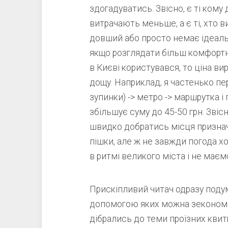
здогадуватись. Звісно, є ті кому
витрачають меньше, а є ті, хто в
довший або просто немає ідеаль
якщо розглядати більш комфортн
в Києві користувався, то ціна вир
дощу. Наприклад, я частенько пер
зупинки) -> метро -> маршрутка і
збільшує суму до 45-50 грн. Звіс
швидко добратись місця признач
пішки, але ж не завжди погода х
в ритмі великого міста і не маєм
Прискіпливий читач одразу подум
допомогою яких можна зекономити
дібрались до теми проїзних квитк