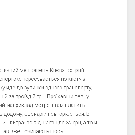
стичний мешканець Києва, котрий
портом, пересувається по місту з
у йде до зупинки одного транспорту,
ій за проїзд 7 грн. Проїхавши певну
ий, наприклад метро, і там платить
сь додому, сценарій повторюється. В
ин витрачає від 12 грн до 32 грн, а то й
 читав вже починають щось