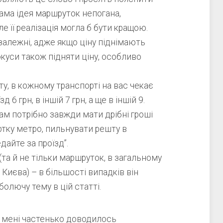
сама ідея маршруток непогана,
ле її реалізація могла б бути кращою.
залежні, адже якщо ціну піднімають
покуси також підняти ціну, особливо
ту, в кожному транспорті на вас чекає
д 6 грн, в іншій 7 грн, а ще в іншій 9.
Вам потрібно завжди мати дрібні гроші
ртку метро, пильнувати решту в
дайте за проїзд”.
та й не тільки маршруток, в загальному
Києва) – в більшості випадків він
олючу тему в цій статті.
 мені частенько доводилось