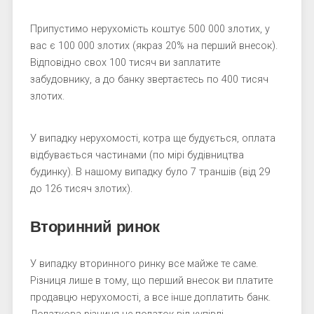
Припустимо нерухомість коштує 500 000 злотих, у
вас є 100 000 злотих (якраз 20% на перший внесок).
Відповідно свох 100 тисяч ви заплатите
забудовнику, а до банку звертаєтесь по 400 тисяч
злотих.
У випадку нерухомості, котра ще будується, оплата
відбувається частинами (по мірі будівництва
будинку). В нашому випадку було 7 траншів (від 29
до 126 тисяч злотих).
Вторинний ринок
У випадку вторинного ринку все майже те саме.
Різниця лише в тому, що перший внесок ви платите
продавцю нерухомості, а все інше доплатить банк.