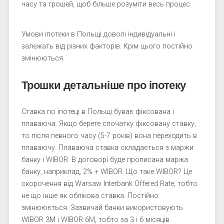
часу та грошей, щоб більше розуміти весь процес.
Умови іпотеки в Польщі доволі індивідуальні і
залежать від різних факторів. Крім цього постійно
змінюються.
Трошки детальніше про іпотеку
Ставка по іпотеці в Польщі буває фіксована і
плаваюча. Якщо берете спочатку фіксовану ставку,
то після певного часу (5-7 років) вона переходить в
плаваючу. Плаваюча ставка складається з маржи
банку і WIBOR. В договорі буде прописана маржа
банку, наприклад, 2% + WIBOR. Що таке WIBOR? Це
скорочення від Warsaw Interbank Offered Rate, тобто
не що інше як облікова ставка. Постійно
змінююється. Зазвичай банки використовують
WIBOR 3M i WIBOR 6M, тобто за 3 і 6 місяців.