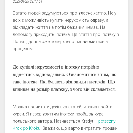
2023-01-25 23:17:51
Багато людей задумуються про власне житло. Не у
всіх є можливість купити нерухомість одразу, а
відкладати життя на потім бажання немає. На
допомогу приходить іпотека. Ця стаття про іпотеку в
Польщі допоможе поверхнево ознайомитись з
процесом.
До купівлі нерухомості в іпотеку потрібно
віднестись відповідально. Ознайомитись з тим, що
таке іпотека. Які бувають різновиди платежів. Що
впливає на розмір платежу, з чого він складається.
Можна прочитати декілька статей, можна пройти
курси. Я перед взяттям іпотеки пройшов курс
польського автора. Називається Kredyt
Hipoteczny
Krok po Kroku
. Вважаю, що варто витратити трошки