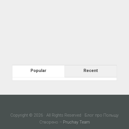
Popular
Recent
Copyright © 2026 · All Rights Reserved · Блог про Польщу
Створено –
Pruchay Team