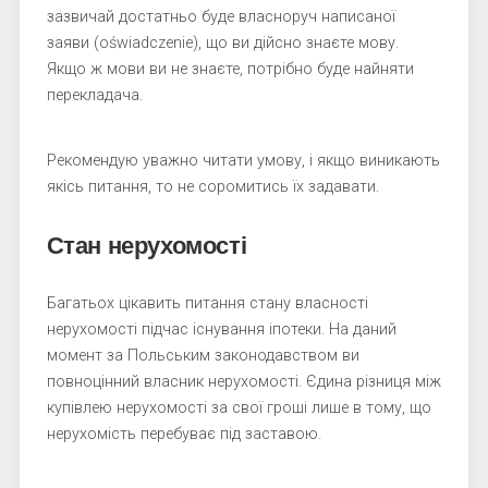
зазвичай достатньо буде власноруч написаної
заяви (oświadczenie), що ви дійсно знаєте мову.
Якщо ж мови ви не знаєте, потрібно буде найняти
перекладача.
Рекомендую уважно читати умову, і якщо виникають
якісь питання, то не соромитись їх задавати.
Стан нерухомості
Багатьох цікавить питання стану власності
нерухомості підчас існування іпотеки. На даний
момент за Польським законодавством ви
повноцінний власник нерухомості. Єдина різниця між
купівлею нерухомості за свої гроші лише в тому, що
нерухомість перебуває під заставою.