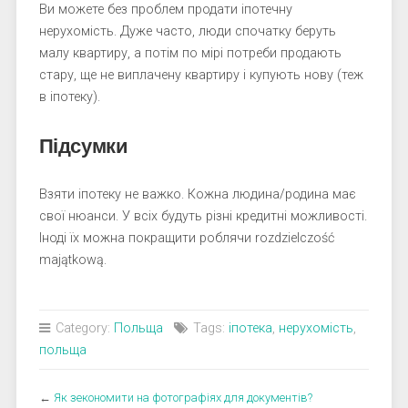
Ви можете без проблем продати іпотечну
нерухомість. Дуже часто, люди спочатку беруть
малу квартиру, а потім по мірі потреби продають
стару, ще не виплачену квартиру і купують нову (теж
в іпотеку).
Підсумки
Взяти іпотеку не важко. Кожна людина/родина має
свої нюанси. У всіх будуть різні кредитні можливості.
Іноді їх можна покращити роблячи rozdzielczość
majątkową.
Category:
Польща
Tags:
іпотека
,
нерухомість
,
польща
←
Як зекономити на фотографіях для документів?