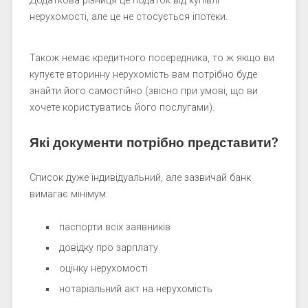
Додаткова різниця це податок від купівлі
нерухомості, але це не стосується іпотеки.
Також немає кредитного посередника, то ж якщо ви
купуєте вторинну нерухомість вам потрібно буде
знайти його самостійно (звісно при умові, що ви
хочете користуватись його послугами).
Які документи потрібно представити?
Список дуже індивідуальний, але зазвичай банк
вимагає мінімум:
паспорти всіх заявників
довідку про зарплату
оцінку нерухомості
нотаріальний акт на нерухомість