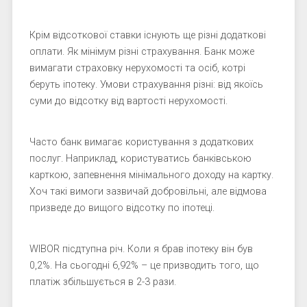
Крім відсоткової ставки існують ще різні додаткові
оплати. Як мінімум різні страхування. Банк може
вимагати страховку нерухомості та осіб, котрі
беруть іпотеку. Умови страхування різні: від якоїсь
суми до відсотку від вартості нерухомості.
Часто банк вимагає користування з додаткових
послуг. Наприклад, користуватись банківською
карткою, запевнення мінімального доходу на картку.
Хоч такі вимоги зазвичай добровільні, але відмова
призведе до вищого відсотку по іпотеці.
WIBOR пісдтупна річ. Коли я брав іпотеку він був
0,2%. На сьогодні 6,92% – це призводить того, що
платіж збільшується в 2-3 рази.