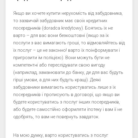
Якщо ви хочете купити нерухомість від забудовника,
то зазвичай забудовник має своїх кредитних
посередників (doradca kredytowy). Боятись їх не
варто – для вас вони безкоштовні (якщо за їх
послуги з вас вимагають гроші, то відмовляйтесь від
їх послуг – це не законно! варто їх поінформувати і
пригрозити їм поліцією). Вони можуть бути не
компетентні або переслідувати свою вигоду
(наприклад, заманювати до банку, де для вас будуть
гірші умови, а для них будуть кращі). Деякі
забудовники вимагають користуватись лише з їх
посередників і прописують в договорі, що якщо ви
будете користуватись з послуг інших посередників,
або будете самостійно оформляти іпотеку і вам її не
одобрять, то вам не повернуть завдаток.
На мою думку, варто користуватись з послуг