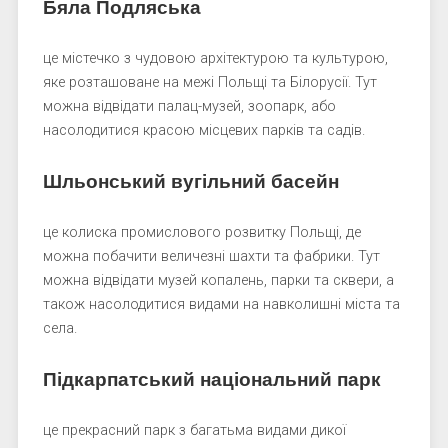
Бяла Подляська
це містечко з чудовою архітектурою та культурою,
яке розташоване на межі Польщі та Білорусії. Тут
можна відвідати палац-музей, зоопарк, або
насолодитися красою місцевих парків та садів.
Шльонський вугільний басейн
це колиска промислового розвитку Польщі, де
можна побачити величезні шахти та фабрики. Тут
можна відвідати музей копалень, парки та сквери, а
також насолодитися видами на навколишні міста та
села.
Підкарпатський національний парк
це прекрасний парк з багатьма видами дикої