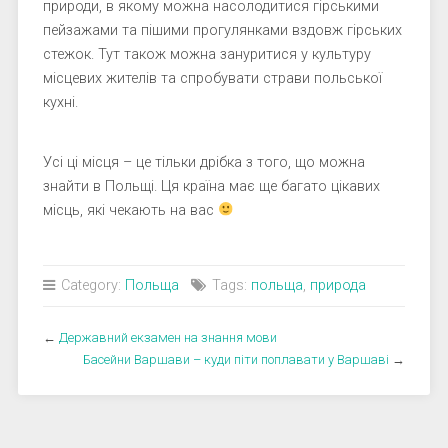
природи, в якому можна насолодитися гірськими
пейзажами та пішими прогулянками вздовж гірських
стежок. Тут також можна зануритися у культуру
місцевих жителів та спробувати страви польської
кухні.
Усі ці місця – це тільки дрібка з того, що можна
знайти в Польщі. Ця країна має ще багато цікавих
місць, які чекають на вас
Category:
Польща
Tags:
польща
,
природа
←
Державний екзамен на знання мови
Басейни Варшави – куди піти поплавати у Варшаві
→