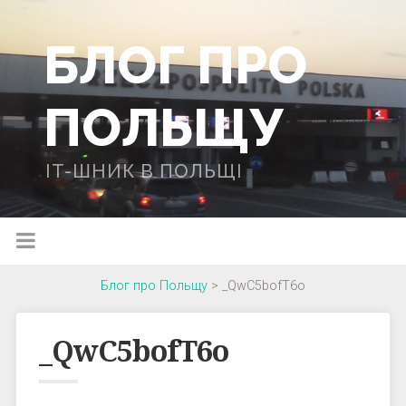
БЛОГ ПРО
ПОЛЬЩУ
IT-ШНИК В ПОЛЬЩІ
Блог про Польщу
>
_QwC5bofT6o
_QwC5bofT6o