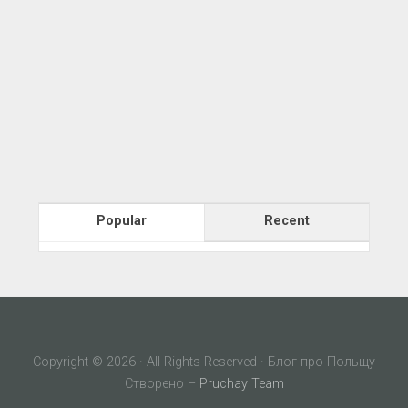
Popular
Recent
Copyright © 2026 · All Rights Reserved · Блог про Польщу
Створено –
Pruchay Team