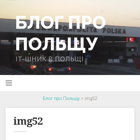
БЛОГ ПРО
ПОЛЬЩУ
IT-ШНИК В ПОЛЬЩІ
Блог про Польщу
>
img52
img52