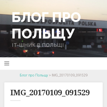
БЛОГ ПРО
ПОЛЬЩУ
IT-ШНИК В ПОЛЬЩІ
Блог про Польщу
>
IMG_20170109_091529
IMG_20170109_091529