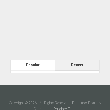
Popular
Recent
Copyright © 2026 · All Rights Reserved · Блог про Польщу
Створено –
Pruchay Team