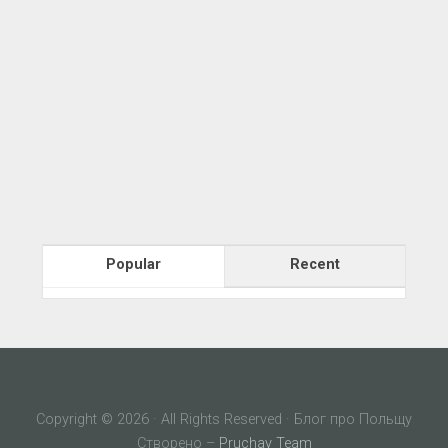
Popular
Recent
Copyright © 2026 · All Rights Reserved · Блог про Польщу
Створено –
Pruchay Team