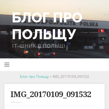
БЛОГ ПРО
ПОЛЬЩУ
IT-ШНИК В ПОЛЬЩІ
Блог про Польщу
>
IMG_20170109_091532
IMG_20170109_091532