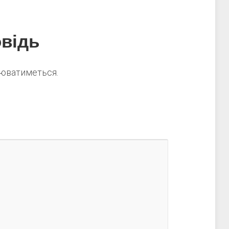
відь
нюватиметься.