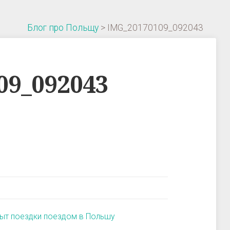
Блог про Польщу
>
IMG_20170109_092043
09_092043
ыт поездки поездом в Польшу