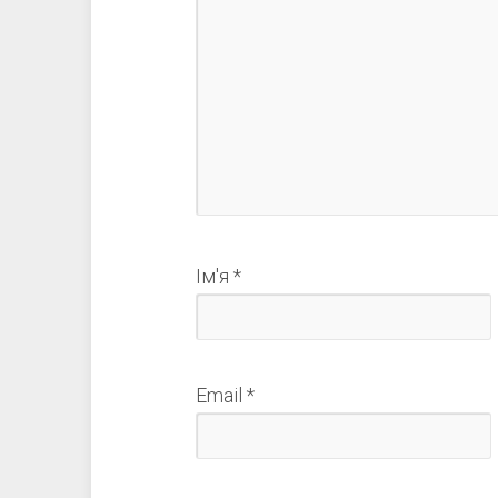
Ім'я
*
Email
*