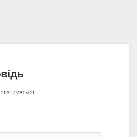
відь
нюватиметься.