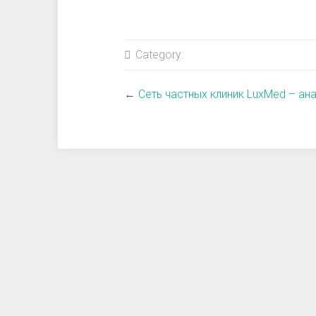
Category:
←
Сеть частных клиник LuxMed – ан