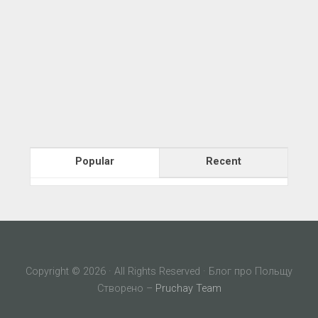
Popular
Recent
Copyright © 2026 · All Rights Reserved · Блог про Польщу
Створено –
Pruchay Team