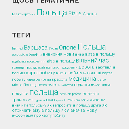
ЩОСЬ ТЕМАТИЧНЕ
Польща
Різне
Україна
Без конкретики
ТЕГИ
Польша
Варшава
Ополе
luxmed
Лодзь
вивчення мови
виза в польшу
виза
автомобіль
бенефіти
вільний час
віза в польщу
водійське посвідчення
дорога
закупівлі в
граница
громадський транспорт
документи
карта побиту
карта побиту в польщі
польщі
карта
медицина
побыту
красота
карта резидента
метро
податки
міста Польщі
нерухомість
новости
поиск жилья
польща
покупки
розваги
ребенок
робота
транспорт
шенгенская виза
цены
як
туризм
ціни
як
вивчити польську
як запросити в польщу друга
отримати візу в польщу
як я вивчав мову
інформація про карту побиту