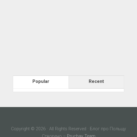
Popular
Recent
Copyright © 2026 · All Rights Reserved · Блог про Польщу
Створено –
Pruchay Team