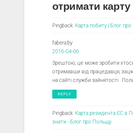
отримати карту
Pingback:
Карта побиту | Блог пр
fabera.by
2016-04-06
Зрештою, це може зробити хтось
отримавши від працедавця, зацік
на сайті служби зайнятості . П
REPLY
Pingback:
Карта резидента ЄС в П
знати - Блог про Польщу