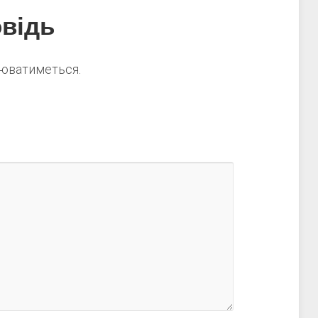
відь
нюватиметься.