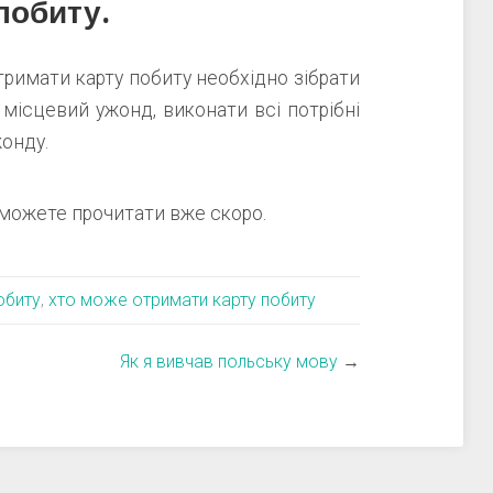
побиту.
тримати карту побиту необхідно зібрати
 місцевий ужонд, виконати всі потрібні
жонду.
можете прочитати вже скоро.
обиту
,
хто може отримати карту побиту
Як я вивчав польську мову
→