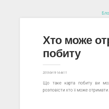
Бло
Хто може от
побиту
2015-04-19 14:44:11
Що таке карта побиту ви м
розповісти хто її може отримати.