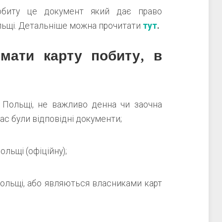
обиту це документ який дає право
льщі. Детальніше можна прочитати
тут
.
мати карту побиту, в
ї Польщі, не важливо денна чи заочна
ас були відповідні документи;
ольщі (офіційну);
Польщі, або являються власниками карт