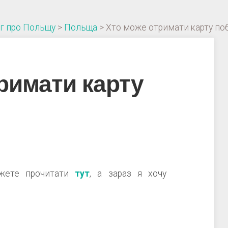
г про Польщу
>
Польща
>
Хто може отримати карту по
римати карту
ожете прочитати
тут
, а зараз я хочу