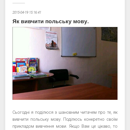
2015-04-19 15:16:41
Як вивчити польську мову.
Сьогодні я поділюся з шановним читачем про те, як
вивчити польську мову. Поділюсь конкретно своїм
прикладом вивчення мови. Якщо Вам це цікаво, то