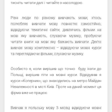
тисніть читати далі і читайте з насолодою.
Різні люди по різному вивчають мови, хтось
полюбляє вивчати мову повністю самостійно,
відвідуючи тематичні сайти, дивлячись фільми на
мові яку вивчають, слухаючи музику, пробуючи
читати книги на мові яку бажають вивчати. Дехто
вивчає мову комплексно – відвідуючи мовні курси
та переглядаючи фільми, слухаючи музику.
Особисто я, коли вирішив що точно буду їхати до
Польщі, вирішив піти на мовні курси. Відвідував я
курси «Коперник», що знаходились на метро Майдан
Незалежності в місті Київ. Проте на даний момент ця
фірма вже не працює.
Вивчав я польську мову 3 місяці відвідуючи мовні