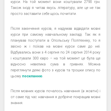
курси. На той момент вони коштували 2790 грн.
Також іноді я читав якусь літературу, але це не так
просто заставити себе щось почитати.
Після закінчення курсів, я надумав відвідати мовні
курси при самому навчальному закладі. Так як я
планував поступати в Опольську Політехніку, то я
звісно ж і поїхав на мовні курси саме до неї.
Відбувались вони з 4 серпня по 24 серпня 2014 року
і коштували 300 євро – на той момент це була ще
відносно невелика сума в гривнях. Можна
переглянути деякі фото з курсів та трошки опису по
цьому
посиланню
.
Після мовних курсів почалось навчання (в жовтні) і
от саме під час навчання я добряче покращив мовні
знання.