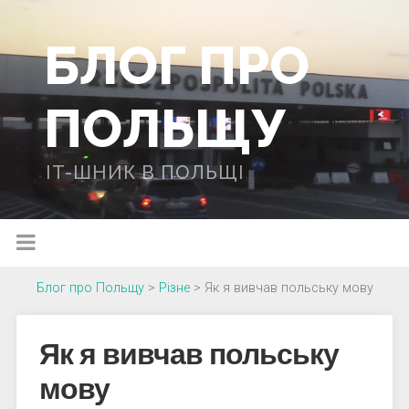
БЛОГ ПРО
ПОЛЬЩУ
IT-ШНИК В ПОЛЬЩІ
Блог про Польщу
>
Різне
>
Як я вивчав польську мову
Як я вивчав польську
мову