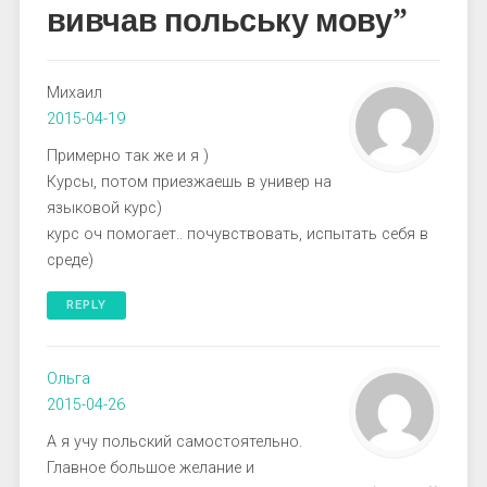
вивчав польську мову
”
Михаил
2015-04-19
Примерно так же и я )
Курсы, потом приезжаешь в универ на
языковой курс)
курс оч помогает.. почувствовать, испытать себя в
среде)
REPLY
Ольга
2015-04-26
А я учу польский самостоятельно.
Главное большое желание и