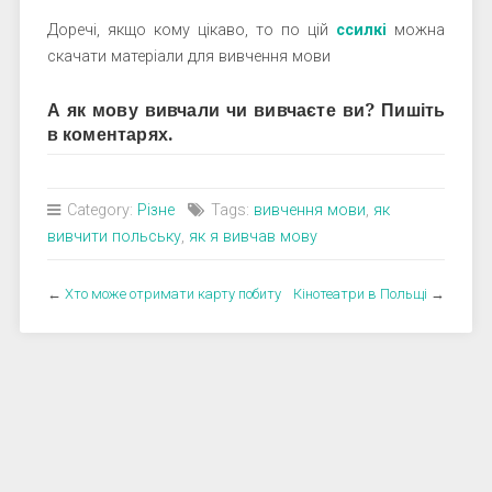
Доречі, якщо кому цікаво, то по цій
ссилкі
можна
скачати матеріали для вивчення мови
А як мову вивчали чи вивчаєте ви? Пишіть
в коментарях.
Category:
Різне
Tags:
вивчення мови
,
як
вивчити польську
,
як я вивчав мову
←
Хто може отримати карту побиту
Кінотеатри в Польщі
→